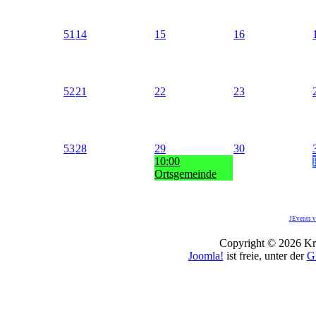
51
14
15
16
52
21
22
23
53
28
29
30
10:00
Ortsgemeinde
JEvents v
Copyright © 2026 Kro
Joomla!
ist freie, unter der
G