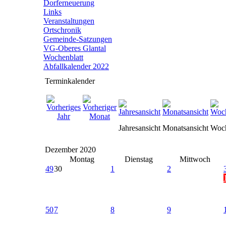
Dorferneuerung
Links
Veranstaltungen
Ortschronik
Gemeinde-Satzungen
VG-Oberes Glantal
Wochenblatt
Abfallkalender 2022
Terminkalender
Jahresansicht
Monatsansicht
Woch
Dezember 2020
Montag
Dienstag
Mittwoch
49
30
1
2
50
7
8
9