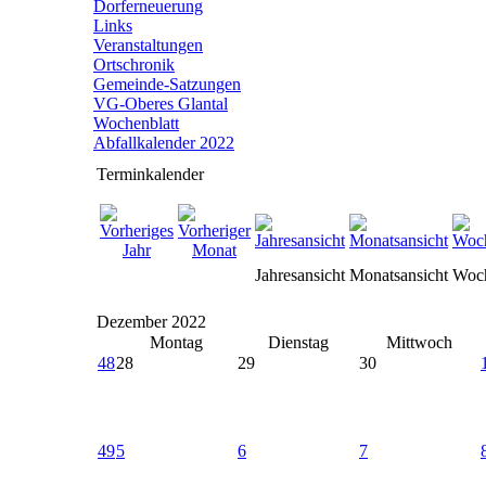
Dorferneuerung
Links
Veranstaltungen
Ortschronik
Gemeinde-Satzungen
VG-Oberes Glantal
Wochenblatt
Abfallkalender 2022
Terminkalender
Jahresansicht
Monatsansicht
Woch
Dezember 2022
Montag
Dienstag
Mittwoch
48
28
29
30
49
5
6
7