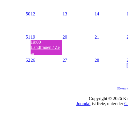
50
12
13
14
51
19
20
21
19:00
Landfrauen / Ze
...
52
26
27
28
JEvents v
Copyright © 2026 Kro
Joomla!
ist freie, unter der
G