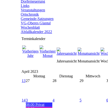
Dorferneuerung
Links
Veranstaltungen
Ortschronik
Gemeinde-Satzungen
VG-Oberes Glantal
Wochenblatt
Abfallkalender 2022
Terminkalender
Jahresansicht
Monatsansicht
Woch
April 2023
Montag
Dienstag
Mittwoch
13
27
28
29
14
3
4
5
08:00 Privat