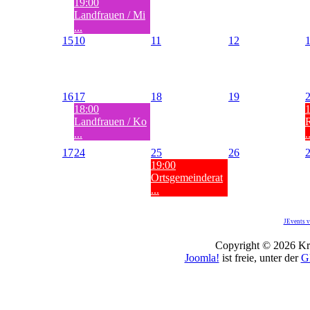
19:00
Landfrauen / Mi
...
15
10
11
12
16
17
18
19
18:00
Landfrauen / Ko
...
.
17
24
25
26
19:00
Ortsgemeinderat
...
JEvents v
Copyright © 2026 Kro
Joomla!
ist freie, unter der
G