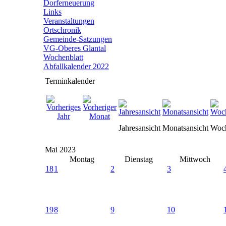
Dorferneuerung
Links
Veranstaltungen
Ortschronik
Gemeinde-Satzungen
VG-Oberes Glantal
Wochenblatt
Abfallkalender 2022
Terminkalender
Jahresansicht
Monatsansicht
Woch
Mai 2023
Montag
Dienstag
Mittwoch
18
1
2
3
19
8
9
10