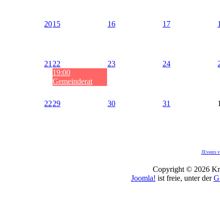
20
15
16
17
21
22
23
24
19:00
Gemeinderat
22
29
30
31
JEvents v
Copyright © 2026 Kro
Joomla!
ist freie, unter der
G