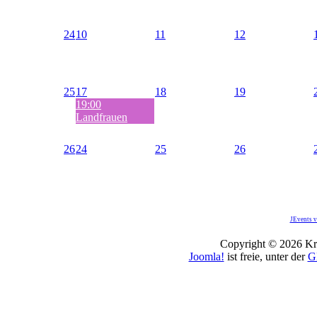
24
10
11
12
25
17
18
19
19:00
Landfrauen
26
24
25
26
JEvents v
Copyright © 2026 Kro
Joomla!
ist freie, unter der
G