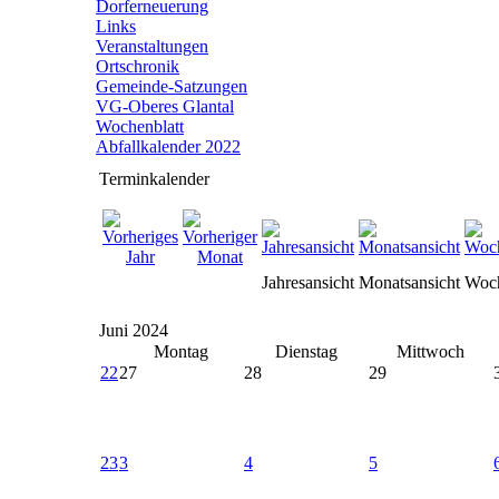
Dorferneuerung
Links
Veranstaltungen
Ortschronik
Gemeinde-Satzungen
VG-Oberes Glantal
Wochenblatt
Abfallkalender 2022
Terminkalender
Jahresansicht
Monatsansicht
Woch
Juni 2024
Montag
Dienstag
Mittwoch
22
27
28
29
23
3
4
5