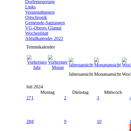
Dorferneuerung
Links
Veranstaltungen
Ortschronik
Gemeinde-Satzungen
VG-Oberes Glantal
Wochenblatt
Abfallkalender 2022
Terminkalender
Jahresansicht
Monatsansicht
Woch
Juli 2024
Montag
Dienstag
Mittwoch
27
1
2
3
28
8
9
10