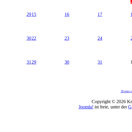
.
29
15
16
17
30
22
23
24
31
29
30
31
JEvents v
Copyright © 2026 Kro
Joomla!
ist freie, unter der
G