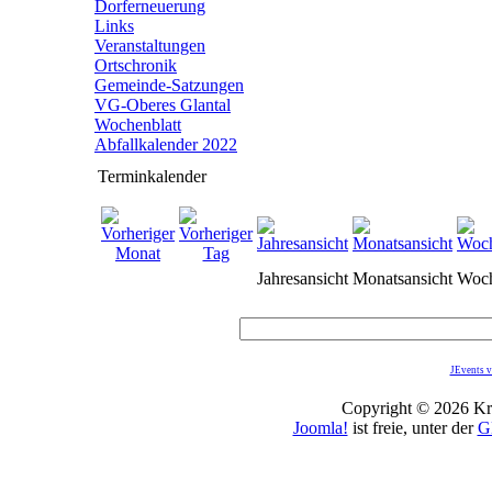
Dorferneuerung
Links
Veranstaltungen
Ortschronik
Gemeinde-Satzungen
VG-Oberes Glantal
Wochenblatt
Abfallkalender 2022
Terminkalender
Jahresansicht
Monatsansicht
Woch
JEvents v
Copyright © 2026 Kro
Joomla!
ist freie, unter der
G