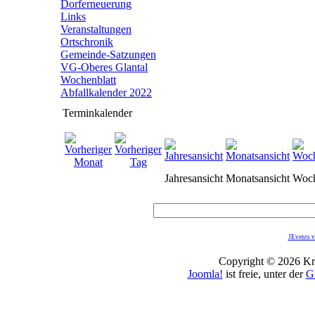
Dorferneuerung
Links
Veranstaltungen
Ortschronik
Gemeinde-Satzungen
VG-Oberes Glantal
Wochenblatt
Abfallkalender 2022
Terminkalender
Jahresansicht
Monatsansicht
Woch
JEvents v
Copyright © 2026 Kro
Joomla!
ist freie, unter der
G