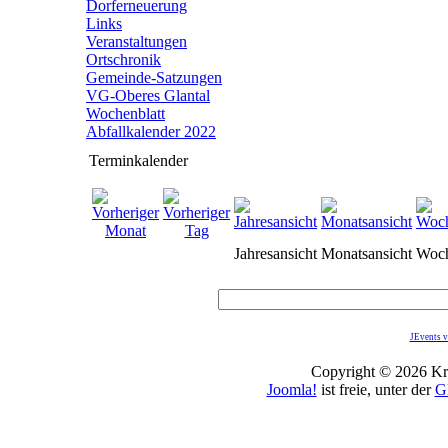
Dorferneuerung
Links
Veranstaltungen
Ortschronik
Gemeinde-Satzungen
VG-Oberes Glantal
Wochenblatt
Abfallkalender 2022
Terminkalender
Jahresansicht
Monatsansicht
Woch
JEvents v
Copyright © 2026 Kro
Joomla!
ist freie, unter der
G