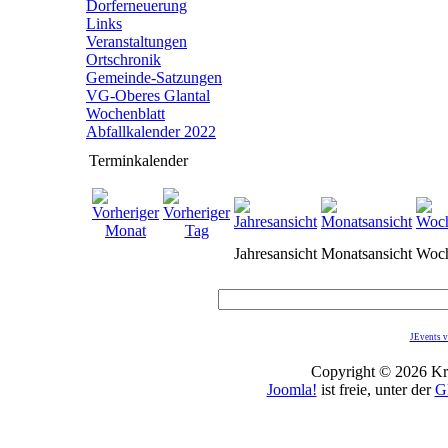
Dorferneuerung
Links
Veranstaltungen
Ortschronik
Gemeinde-Satzungen
VG-Oberes Glantal
Wochenblatt
Abfallkalender 2022
Terminkalender
Jahresansicht
Monatsansicht
Woch
JEvents v
Copyright © 2026 Kro
Joomla!
ist freie, unter der
G