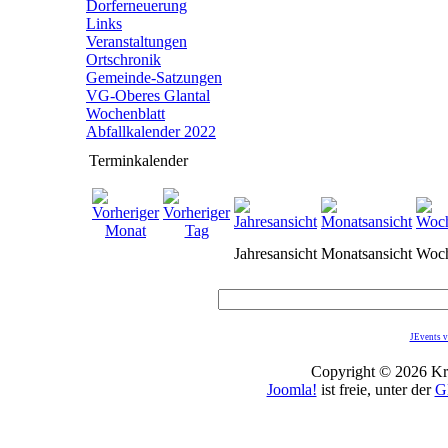
Dorferneuerung
Links
Veranstaltungen
Ortschronik
Gemeinde-Satzungen
VG-Oberes Glantal
Wochenblatt
Abfallkalender 2022
Terminkalender
Jahresansicht
Monatsansicht
Woch
JEvents v
Copyright © 2026 Kro
Joomla!
ist freie, unter der
G