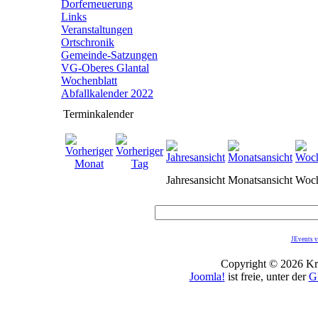
Dorferneuerung
Links
Veranstaltungen
Ortschronik
Gemeinde-Satzungen
VG-Oberes Glantal
Wochenblatt
Abfallkalender 2022
Terminkalender
Jahresansicht
Monatsansicht
Woch
JEvents v
Copyright © 2026 Kro
Joomla!
ist freie, unter der
G