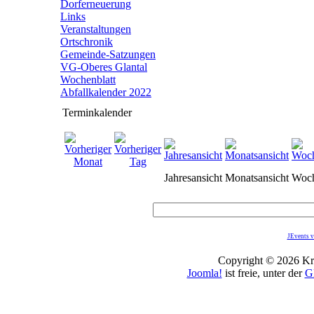
Dorferneuerung
Links
Veranstaltungen
Ortschronik
Gemeinde-Satzungen
VG-Oberes Glantal
Wochenblatt
Abfallkalender 2022
Terminkalender
Jahresansicht
Monatsansicht
Woch
JEvents v
Copyright © 2026 Kro
Joomla!
ist freie, unter der
G