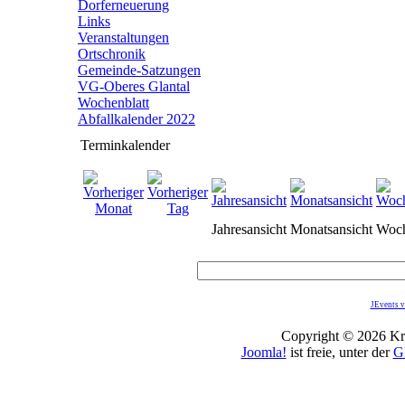
Dorferneuerung
Links
Veranstaltungen
Ortschronik
Gemeinde-Satzungen
VG-Oberes Glantal
Wochenblatt
Abfallkalender 2022
Terminkalender
Jahresansicht
Monatsansicht
Woch
JEvents v
Copyright © 2026 Kro
Joomla!
ist freie, unter der
G