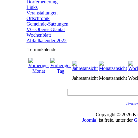
Dorferneuerung
Links
Veranstaltungen
Ortschronik
Gemeinde-Satzungen
VG-Oberes Glantal
Wochenblatt
Abfallkalender 2022
Terminkalender
Jahresansicht
Monatsansicht
Woch
JEvents v
Copyright © 2026 Kro
Joomla!
ist freie, unter der
G