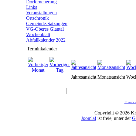
Dorferneuerung
Links
Veranstaltungen
Ortschronik
Gemeinde-Satzungen
VG-Oberes Glantal
Wochenblatt
Abfallkalender 2022
Terminkalender
Jahresansicht
Monatsansicht
Woch
JEvents v
Copyright © 2026 Kro
Joomla!
ist freie, unter der
G