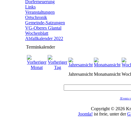
Dorferneuerung
Links
Veranstaltungen
Ortschronik
Gemeinde-Satzungen
VG-Oberes Glantal
Wochenblatt
Abfallkalender 2022
Terminkalender
Jahresansicht
Monatsansicht
Woch
JEvents v
Copyright © 2026 Kro
Joomla!
ist freie, unter der
G