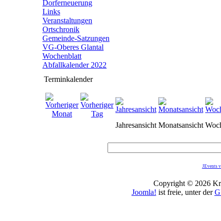
Dorferneuerung
Links
Veranstaltungen
Ortschronik
Gemeinde-Satzungen
VG-Oberes Glantal
Wochenblatt
Abfallkalender 2022
Terminkalender
Jahresansicht
Monatsansicht
Woch
JEvents v
Copyright © 2026 Kro
Joomla!
ist freie, unter der
G