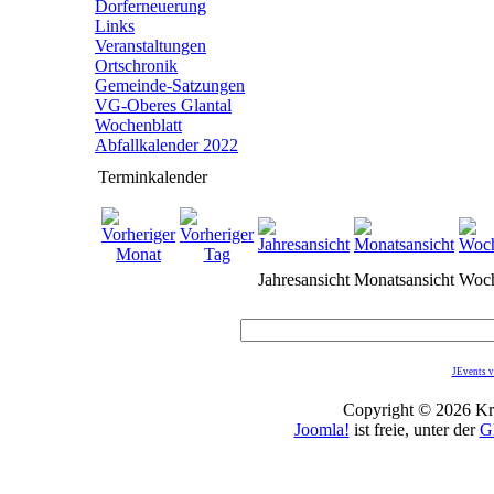
Dorferneuerung
Links
Veranstaltungen
Ortschronik
Gemeinde-Satzungen
VG-Oberes Glantal
Wochenblatt
Abfallkalender 2022
Terminkalender
Jahresansicht
Monatsansicht
Woch
JEvents v
Copyright © 2026 Kro
Joomla!
ist freie, unter der
G