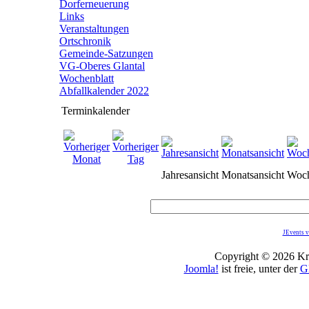
Dorferneuerung
Links
Veranstaltungen
Ortschronik
Gemeinde-Satzungen
VG-Oberes Glantal
Wochenblatt
Abfallkalender 2022
Terminkalender
Jahresansicht
Monatsansicht
Woch
JEvents v
Copyright © 2026 Kro
Joomla!
ist freie, unter der
G