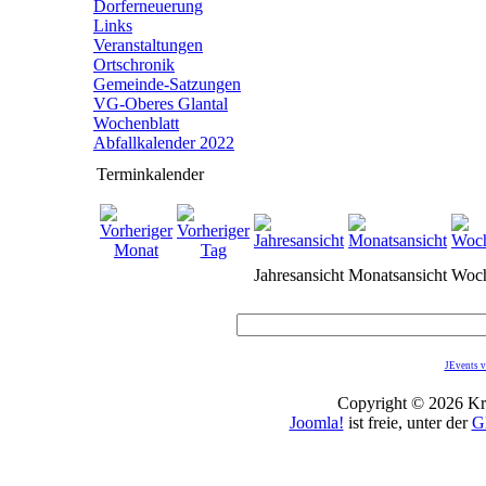
Dorferneuerung
Links
Veranstaltungen
Ortschronik
Gemeinde-Satzungen
VG-Oberes Glantal
Wochenblatt
Abfallkalender 2022
Terminkalender
Jahresansicht
Monatsansicht
Woch
JEvents v
Copyright © 2026 Kro
Joomla!
ist freie, unter der
G