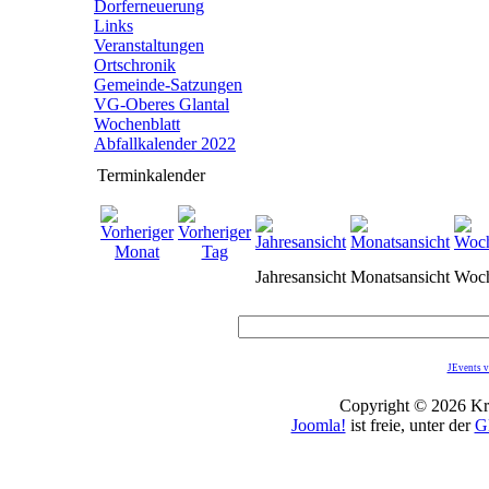
Dorferneuerung
Links
Veranstaltungen
Ortschronik
Gemeinde-Satzungen
VG-Oberes Glantal
Wochenblatt
Abfallkalender 2022
Terminkalender
Jahresansicht
Monatsansicht
Woch
JEvents v
Copyright © 2026 Kro
Joomla!
ist freie, unter der
G