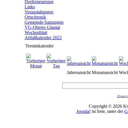
Dorferneuerung
Links
Veranstaltungen
Ortschronik
Gemeinde-Satzungen
VG-Oberes Glantal
Wochenblatt
Abfallkalender 2022
Terminkalender
Jahresansicht
Monatsansicht
Woch
JEvents v
Copyright © 2026 Kro
Joomla!
ist freie, unter der
G