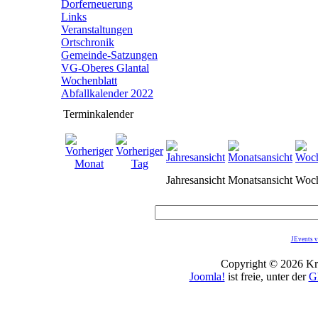
Dorferneuerung
Links
Veranstaltungen
Ortschronik
Gemeinde-Satzungen
VG-Oberes Glantal
Wochenblatt
Abfallkalender 2022
Terminkalender
Jahresansicht
Monatsansicht
Woch
JEvents v
Copyright © 2026 Kro
Joomla!
ist freie, unter der
G