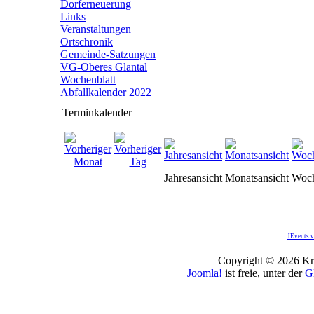
Dorferneuerung
Links
Veranstaltungen
Ortschronik
Gemeinde-Satzungen
VG-Oberes Glantal
Wochenblatt
Abfallkalender 2022
Terminkalender
Jahresansicht
Monatsansicht
Woch
JEvents v
Copyright © 2026 Kro
Joomla!
ist freie, unter der
G