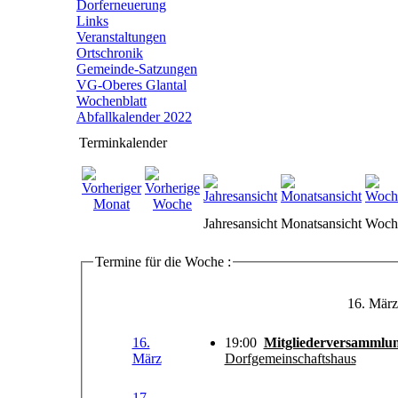
Dorferneuerung
Links
Veranstaltungen
Ortschronik
Gemeinde-Satzungen
VG-Oberes Glantal
Wochenblatt
Abfallkalender 2022
Terminkalender
Jahresansicht
Monatsansicht
Woche
Termine für die Woche :
16. März
16.
19:00
Mitgliederversammlu
März
Dorfgemeinschaftshaus
17.