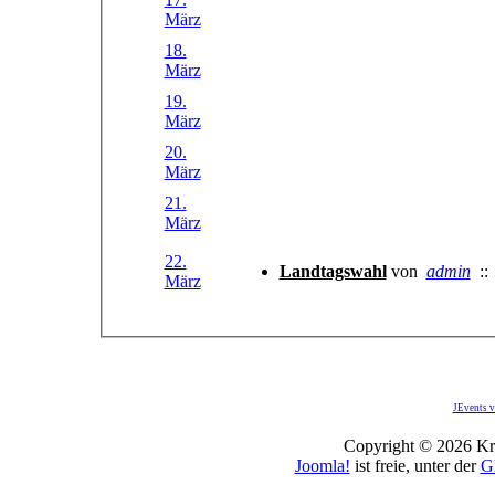
März
18.
März
19.
März
20.
März
21.
März
22.
Landtagswahl
von
admin
:
März
JEvents v
Copyright © 2026 Kro
Joomla!
ist freie, unter der
G