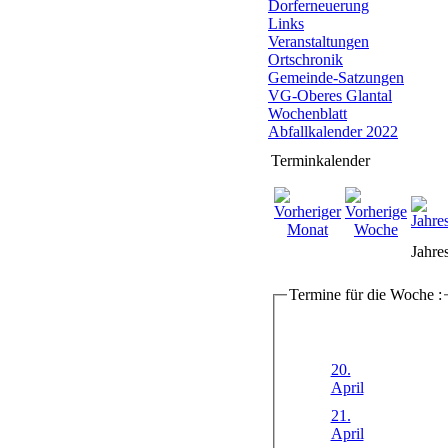
Dorferneuerung
Links
Veranstaltungen
Ortschronik
Gemeinde-Satzungen
VG-Oberes Glantal
Wochenblatt
Abfallkalender 2022
Terminkalender
Jahre
Termine für die Woche :
20.
April
21.
April