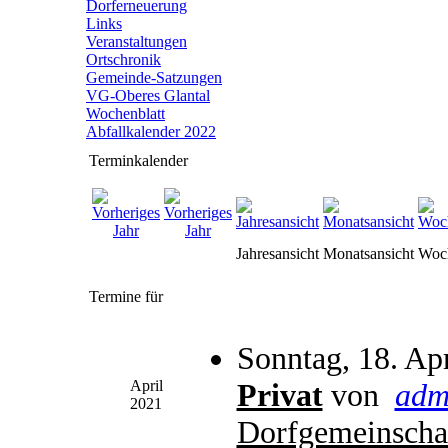
Dorferneuerung
Links
Veranstaltungen
Ortschronik
Gemeinde-Satzungen
VG-Oberes Glantal
Wochenblatt
Abfallkalender 2022
Terminkalender
Jahresansicht
Monatsansicht
Woch
Termine für
Sonntag, 18. Ap
April
Privat
von
adm
2021
Dorfgemeinscha