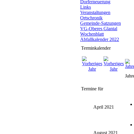
Dorferneuerung
Links
Veranstaltungen
Ortschronik
Gemeinde-Satzungen
VG-Oberes Glantal
Wochenblatt
Abfallkalender 2022
Terminkalender
Jahr
Termine für
April 2021
August 2021