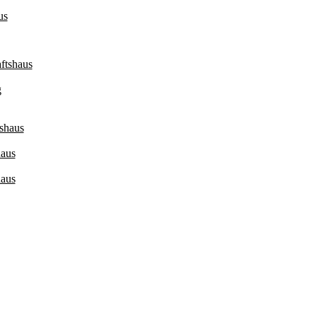
us
ftshaus
g
shaus
haus
haus