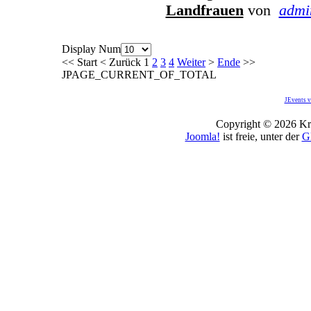
Landfrauen
von
admi
Display Num
<<
Start
<
Zurück
1
2
3
4
Weiter
>
Ende
>>
JPAGE_CURRENT_OF_TOTAL
JEvents v
Copyright © 2026 Kro
Joomla!
ist freie, unter der
G