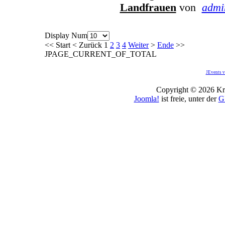
Landfrauen
von
admi
Display Num
<<
Start
<
Zurück
1
2
3
4
Weiter
>
Ende
>>
JPAGE_CURRENT_OF_TOTAL
JEvents v
Copyright © 2026 Kro
Joomla!
ist freie, unter der
G