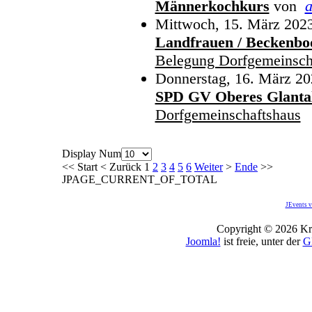
Männerkochkurs
von
Mittwoch, 15. März 2023
Landfrauen / Beckenbod
Belegung Dorfgemeinsch
Donnerstag, 16. März 20
SPD GV Oberes Glanta
Dorfgemeinschaftshaus
Display Num
<<
Start
<
Zurück
1
2
3
4
5
6
Weiter
>
Ende
>>
JPAGE_CURRENT_OF_TOTAL
JEvents v
Copyright © 2026 Kro
Joomla!
ist freie, unter der
G