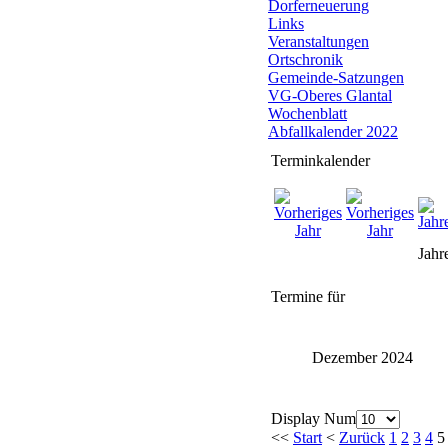
Dorferneuerung
Links
Veranstaltungen
Ortschronik
Gemeinde-Satzungen
VG-Oberes Glantal
Wochenblatt
Abfallkalender 2022
Terminkalender
Jahr
Termine für
Dezember 2024
Display Num
<<
Start
<
Zurück
1
2
3
4
5