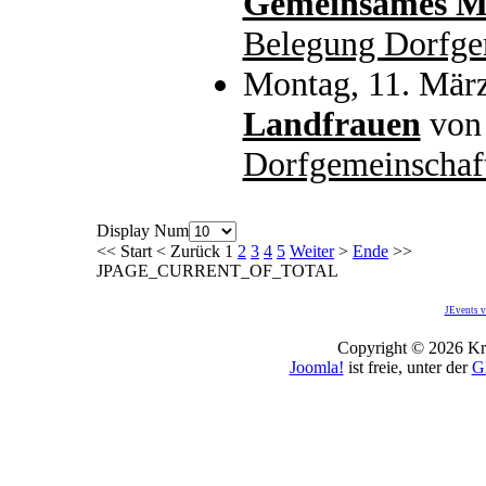
Gemeinsames Mi
Belegung Dorfge
Montag, 11. Mär
Landfrauen
vo
Dorfgemeinschaf
Display Num
<<
Start
<
Zurück
1
2
3
4
5
Weiter
>
Ende
>>
JPAGE_CURRENT_OF_TOTAL
JEvents v
Copyright © 2026 Kro
Joomla!
ist freie, unter der
G