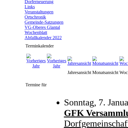
Dorferneuerung
Links
Veranstaltungen
Ortschronik
Gemeinde-Satzungen
VG-Oberes Glantal
Wochenblatt
Abfallkalender 2022
Terminkalender
Jahresansicht
Monatsansicht
Woch
Termine für
Sonntag, 7. Janu
GFK Versamml
Dorfgemeinschaf