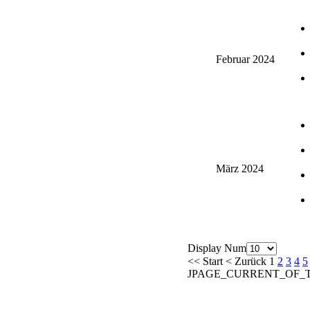
Februar 2024
März 2024
Display Num
<<
Start
<
Zurück
1
2
3
4
5
JPAGE_CURRENT_OF_