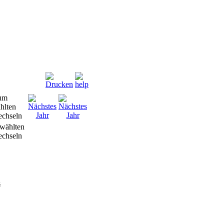
wählten
chseln
s