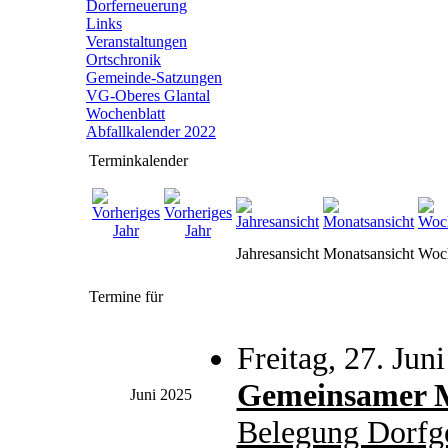
Dorferneuerung
Links
Veranstaltungen
Ortschronik
Gemeinde-Satzungen
VG-Oberes Glantal
Wochenblatt
Abfallkalender 2022
Terminkalender
Jahresansicht
Monatsansicht
Woch
Termine für
Freitag, 27. Jun
Gemeinsamer M
Juni 2025
Belegung Dorfg