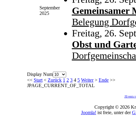
September
Gemeinsamer M
2025
Belegung Dorfg
Freitag, 26. Se
Obst und Gart
Dorfgemeinscha
Display Num
<<
Start
<
Zurück
1
2
3
4
5
Weiter
>
Ende
>>
JPAGE_CURRENT_OF_TOTAL
JEvents v
Copyright © 2026 Kro
Joomla!
ist freie, unter der
G