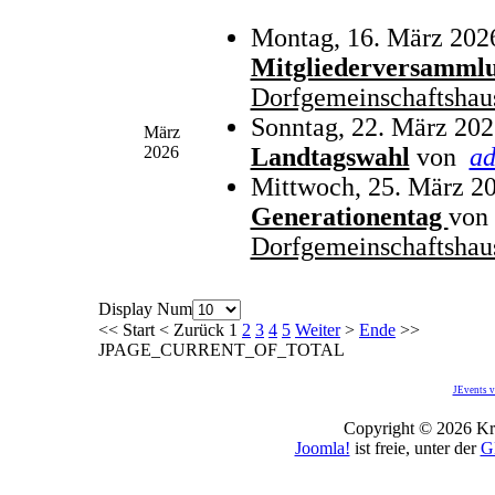
Montag, 16. März 202
Mitgliederversamml
Dorfgemeinschaftshau
Sonntag, 22. März 202
März
2026
Landtagswahl
von
a
Mittwoch, 25. März 20
Generationentag
von
Dorfgemeinschaftshau
Display Num
<<
Start
<
Zurück
1
2
3
4
5
Weiter
>
Ende
>>
JPAGE_CURRENT_OF_TOTAL
JEvents v
Copyright © 2026 Kro
Joomla!
ist freie, unter der
G