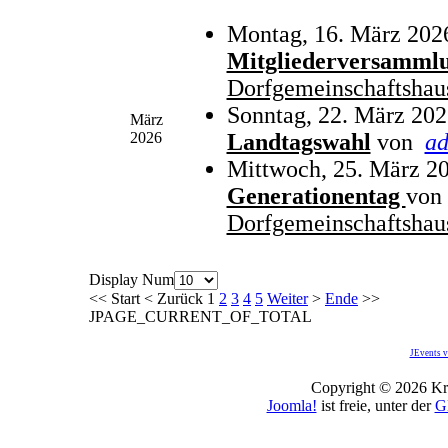
Montag, 16. März 202
Mitgliederversamml
Dorfgemeinschaftshau
Sonntag, 22. März 202
März
2026
Landtagswahl
von
a
Mittwoch, 25. März 20
Generationentag
von
Dorfgemeinschaftshau
Display Num
<<
Start
<
Zurück
1
2
3
4
5
Weiter
>
Ende
>>
JPAGE_CURRENT_OF_TOTAL
JEvents v
Copyright © 2026 Kro
Joomla!
ist freie, unter der
G