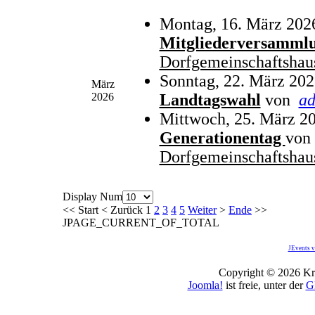
Montag, 16. März 202
Mitgliederversamml
Dorfgemeinschaftshau
Sonntag, 22. März 202
März
2026
Landtagswahl
von
a
Mittwoch, 25. März 20
Generationentag
von
Dorfgemeinschaftshau
Display Num
<<
Start
<
Zurück
1
2
3
4
5
Weiter
>
Ende
>>
JPAGE_CURRENT_OF_TOTAL
JEvents v
Copyright © 2026 Kro
Joomla!
ist freie, unter der
G