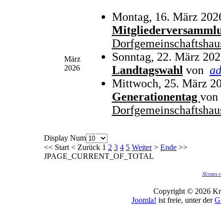
Montag, 16. März 202
Mitgliederversamml
Dorfgemeinschaftshau
Sonntag, 22. März 202
März
2026
Landtagswahl
von
a
Mittwoch, 25. März 20
Generationentag
von
Dorfgemeinschaftshau
Display Num
<<
Start
<
Zurück
1
2
3
4
5
Weiter
>
Ende
>>
JPAGE_CURRENT_OF_TOTAL
JEvents v
Copyright © 2026 Kro
Joomla!
ist freie, unter der
G