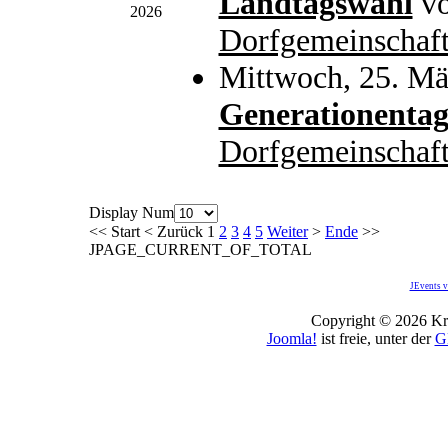
Landtagswahl
v
2026
Dorfgemeinschaft
Mittwoch, 25. Mä
Generationenta
Dorfgemeinschaft
Display Num
<<
Start
<
Zurück
1
2
3
4
5
Weiter
>
Ende
>>
JPAGE_CURRENT_OF_TOTAL
JEvents v
Copyright © 2026 Kro
Joomla!
ist freie, unter der
G