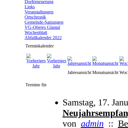
Dorferneuerung
Links
Veranstaltungen
Ortschronik
Gemeinde-Satzungen
VG-Oberes Glantal
Wochenblatt
Abfallkalender 2022
Terminkalender
Jahresansicht
Monatsansicht
Woch
Termine für
Samstag, 17. Jan
Neujahrsempfan
von
admin
::
Be