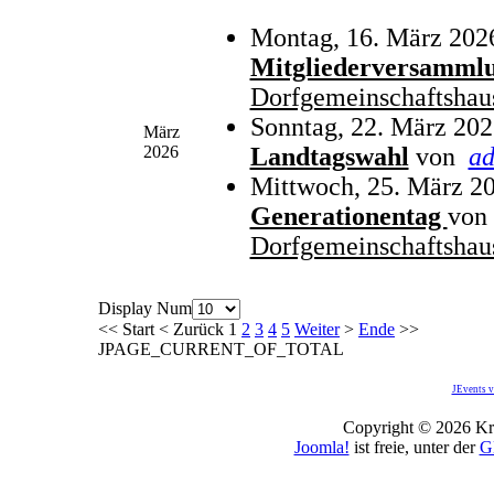
Montag, 16. März 202
Mitgliederversamml
Dorfgemeinschaftshau
Sonntag, 22. März 202
März
2026
Landtagswahl
von
a
Mittwoch, 25. März 20
Generationentag
von
Dorfgemeinschaftshau
Display Num
<<
Start
<
Zurück
1
2
3
4
5
Weiter
>
Ende
>>
JPAGE_CURRENT_OF_TOTAL
JEvents v
Copyright © 2026 Kro
Joomla!
ist freie, unter der
G