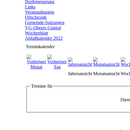
Dorferneuerung
Links
Veranstaltungen
Ortschronik
Gemeinde-Satzungen
VG-Oberes Glantal
Wochenblatt
Abfallkalender 2022
Terminkalender
Jahresansicht
Monatsansicht
Woch
Termine für
Diens