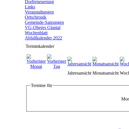
Dorferneuerung
Links
Veranstaltungen
Ortschronik
Gemeinde-Satzungen
VG-Oberes Glantal
Wochenblatt
Abfallkalender 2022
Terminkalender
Jahresansicht
Monatsansicht
Woch
Termine für
Mont