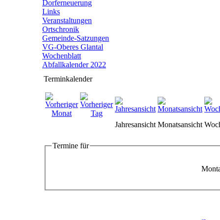
Dorferneuerung
Links
Veranstaltungen
Ortschronik
Gemeinde-Satzungen
VG-Oberes Glantal
Wochenblatt
Abfallkalender 2022
Terminkalender
Jahresansicht
Monatsansicht
Woch
Termine für
Monta