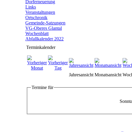
Dorferneuerung
Links
Veranstaltungen
Ortschronik
Gemeinde-Satzungen
VG-Oberes Glantal
Wochenblatt
Abfallkalender 2022
Terminkalender
Jahresansicht
Monatsansicht
Woch
Termine für
Sonnta