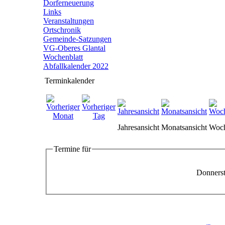
Dorferneuerung
Links
Veranstaltungen
Ortschronik
Gemeinde-Satzungen
VG-Oberes Glantal
Wochenblatt
Abfallkalender 2022
Terminkalender
Jahresansicht
Monatsansicht
Woch
Termine für
Donnerst