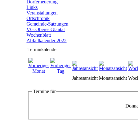
Dorferneuerung
Links
Veranstaltungen
Ortschronik
Gemeinde-Satzungen
VG-Oberes Glantal
Wochenblatt
Abfallkalender 2022
Terminkalender
Jahresansicht
Monatsansicht
Woch
Termine für
Donner