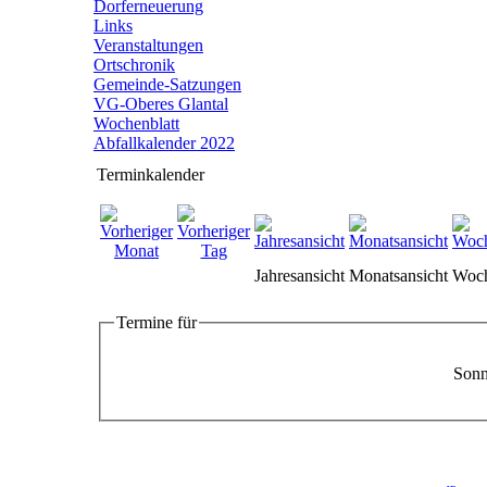
Dorferneuerung
Links
Veranstaltungen
Ortschronik
Gemeinde-Satzungen
VG-Oberes Glantal
Wochenblatt
Abfallkalender 2022
Terminkalender
Jahresansicht
Monatsansicht
Woch
Termine für
Sonn