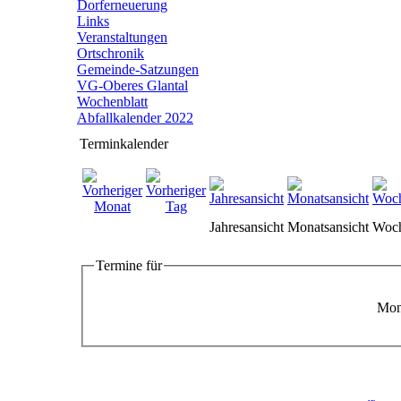
Dorferneuerung
Links
Veranstaltungen
Ortschronik
Gemeinde-Satzungen
VG-Oberes Glantal
Wochenblatt
Abfallkalender 2022
Terminkalender
Jahresansicht
Monatsansicht
Woch
Termine für
Mont